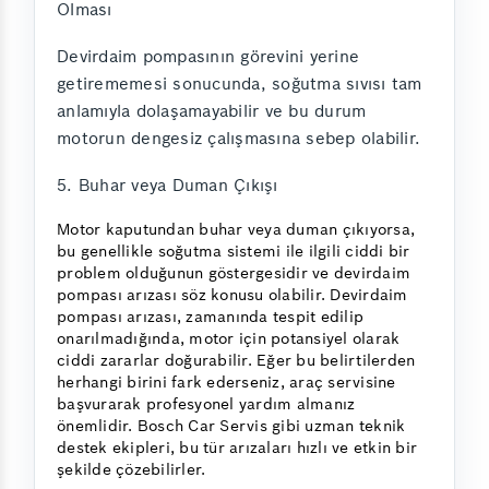
Olması
Devirdaim pompasının görevini yerine
getirememesi sonucunda, soğutma sıvısı tam
anlamıyla dolaşamayabilir ve bu durum
motorun dengesiz çalışmasına sebep olabilir.
5. Buhar veya Duman Çıkışı
Motor kaputundan buhar veya duman çıkıyorsa,
bu genellikle soğutma sistemi ile ilgili ciddi bir
problem olduğunun göstergesidir ve devirdaim
pompası arızası söz konusu olabilir. Devirdaim
pompası arızası, zamanında tespit edilip
onarılmadığında, motor için potansiyel olarak
ciddi zararlar doğurabilir. Eğer bu belirtilerden
herhangi birini fark ederseniz, araç servisine
başvurarak profesyonel yardım almanız
önemlidir. Bosch Car Servis gibi uzman teknik
destek ekipleri, bu tür arızaları hızlı ve etkin bir
şekilde çözebilirler.